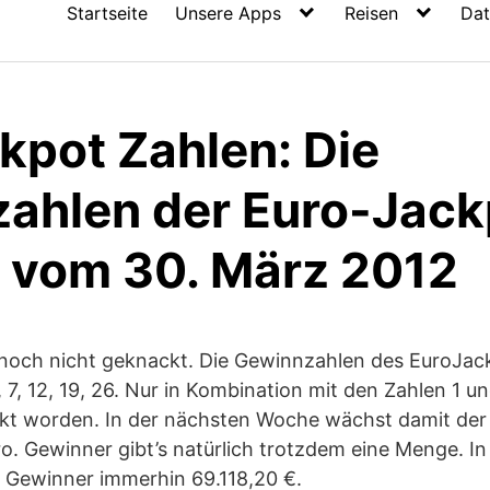
Startseite
Unsere Apps
Reisen
Dat
kpot Zahlen: Die
ahlen der Euro-Jack
 vom 30. März 2012
 noch nicht geknackt. Die Gewinnzahlen des EuroJa
, 7, 12, 19, 26. Nur in Kombination mit den Zahlen 1 u
t worden. In der nächsten Woche wächst damit der
uro. Gewinner gibt’s natürlich trotzdem eine Menge. I
n Gewinner immerhin 69.118,20 €.