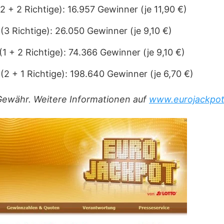
2 + 2 Richtige): 16.957 Gewinner (je 11,90 €)
(3 Richtige): 26.050 Gewinner (je 9,10 €)
1 + 2 Richtige): 74.366 Gewinner (je 9,10 €)
(2 + 1 Richtige): 198.640 Gewinner (je 6,70 €)
Gewähr. Weitere Informationen auf
www.eurojackpot