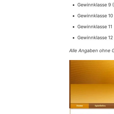
Gewinnklasse 9 (
Gewinnklasse 10 
Gewinnklasse 11 (
Gewinnklasse 12 
Alle Angaben ohne 