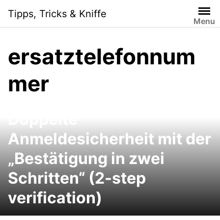
Skip
Tipps, Tricks & Kniffe
to
Menu
content
ersatztelefonnum
mer
Google-Konto mit „Zwei-
Schritt-Login“ sichern:
Doppelte
Anmeldesicherheit mit der
„Bestätigung in zwei
Schritten“ (2-step
verification)