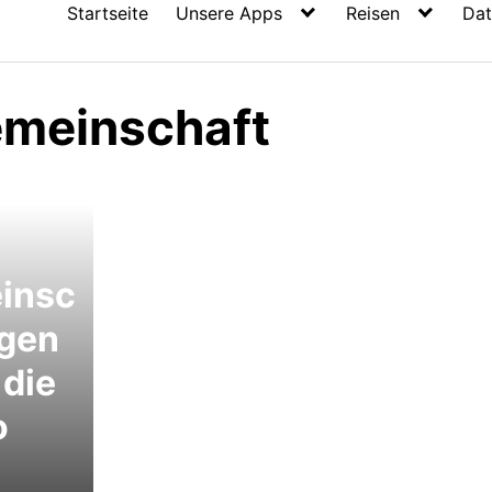
Startseite
Unsere Apps
Reisen
Dat
meinschaft
insc
ngen
 die
o