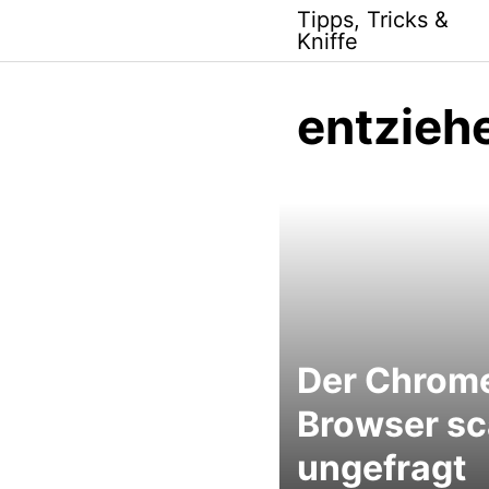
Skip
Tipps, Tricks &
to
Kniffe
content
entzieh
Der Chrom
Browser sc
ungefragt