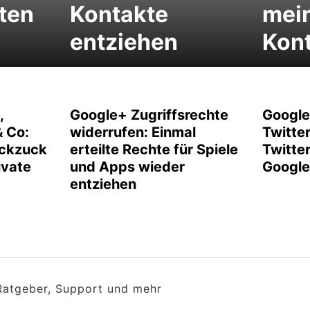
aten
Kontakte
mei
entziehen
Kon
,
Google+ Zugriffsrechte
Google
& Co:
widerrufen: Einmal
Twitte
uckzuck
erteilte Rechte für Spiele
Twitte
ivate
und Apps wieder
Google 
entziehen
 Ratgeber, Support und mehr