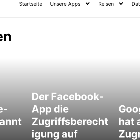
Startseite
Unsere Apps
Reisen
Dat
en
Der Facebook-
e-
App die
Goo
annt
Zugriffsberecht
hat 
igung auf
Zugr