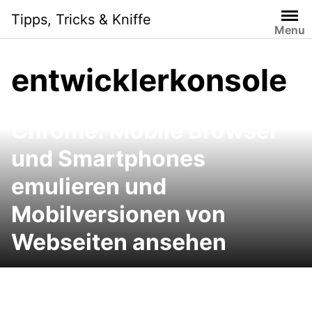
Skip
Tipps, Tricks & Kniffe
to
Menu
content
entwicklerkonsole
Chrome: Mobile Browser
und Smartphones
emulieren und
Mobilversionen von
Webseiten ansehen