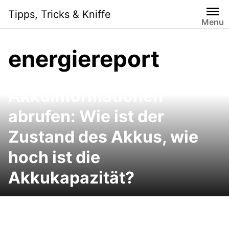
Skip
Tipps, Tricks & Kniffe
to
Menu
content
energiereport
Notebook-
Akkuinformationen
abrufen: Wie ist der
Zustand des Akkus, wie
hoch ist die
Akkukapazität?