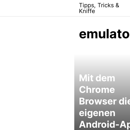
Skip
Tipps, Tricks &
to
Kniffe
content
emulato
Mit dem
Chrome
Browser di
eigenen
Android-A