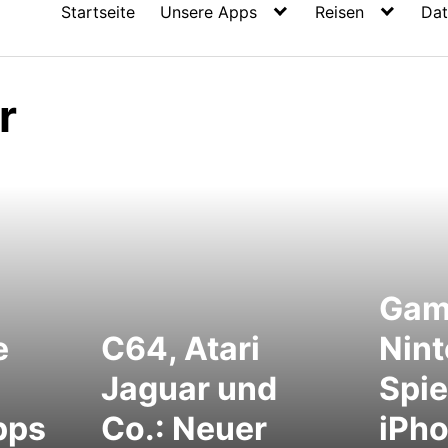
Startseite
Unsere Apps
Reisen
Dat
r
Gam
e
C64, Atari
Nin
Jaguar und
Spie
pps
Co.: Neuer
iPh