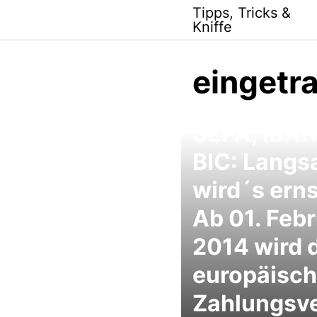
Skip
Tipps, Tricks &
to
Kniffe
content
eingetr
SEPA, IBAN
BIC: Lang
wird´s erns
Ab 01. Feb
2014 wird 
europäisc
Zahlungsv