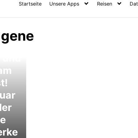
Startseite
Unsere Apps
Reisen
Dat
agene
 und
sam
t!
ruar
der
he
erke