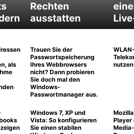
ts
Rechten
eine
ndern
ausstatten
Liv
dressen
Trauen Sie der
WLAN-
Passwortspeicherung
Teleko
n, als
Ihres Webbrowsers
nutzen
ahme
nicht? Dann probieren
Sie doch mal den
nden
Windows-
Passwortmanager aus.
-
Windows 7, XP und
Mozilla
ebooks
Vista: So konfigurieren
Player
nzeigen
Sie einen stabilen
Media-