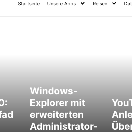
Startseite
Unsere Apps
Reisen
Dat
Windows-
0:
Explorer mit
You
fad
erweiterten
Anl
Administrator-
Übe