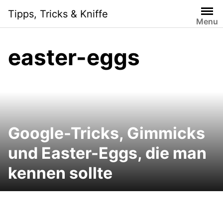
Skip
Tipps, Tricks & Kniffe
to
Menu
content
easter-eggs
Google-Tricks, Gimmicks
und Easter-Eggs, die man
kennen sollte