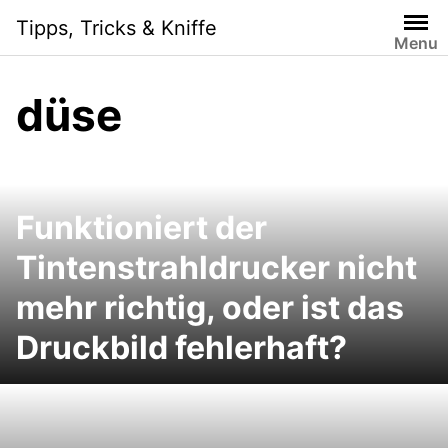
Skip
Tipps, Tricks & Kniffe
to
Menu
content
düse
Funktioniert der
Tintenstrahldrucker nicht
mehr richtig, oder ist das
Druckbild fehlerhaft?