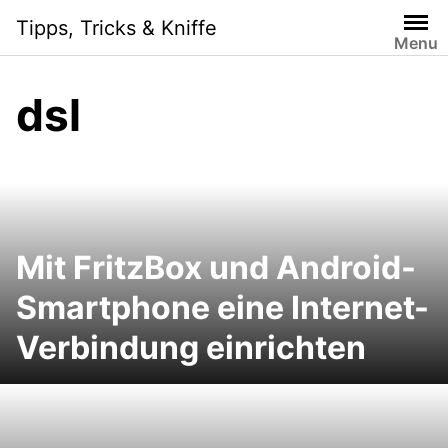
Skip
Tipps, Tricks & Kniffe
to
Menu
content
dsl
Mit FritzBox und Android-
Smartphone eine Internet-
Verbindung einrichten