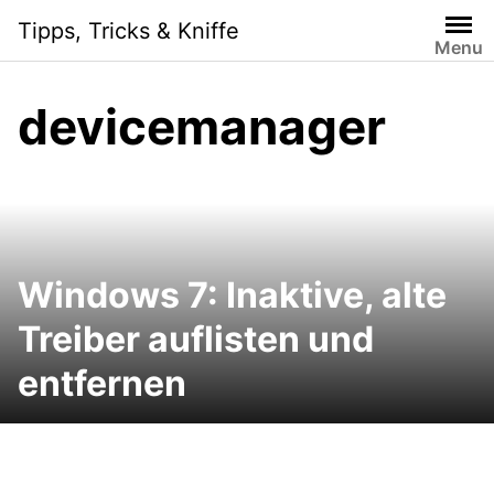
Skip
Tipps, Tricks & Kniffe
to
Menu
content
devicemanager
Windows 7: Inaktive, alte
Treiber auflisten und
entfernen