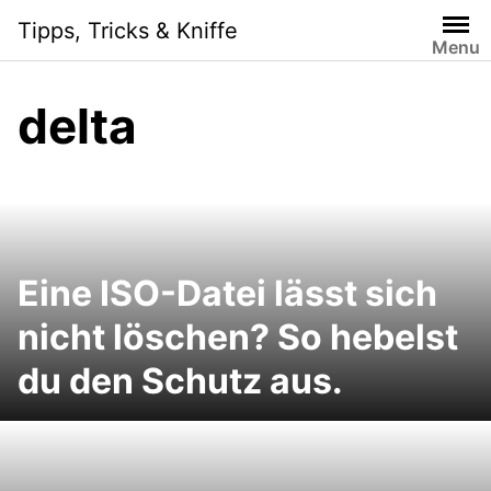
Skip
Tipps, Tricks & Kniffe
to
Menu
content
delta
Eine ISO-Datei lässt sich
nicht löschen? So hebelst
du den Schutz aus.