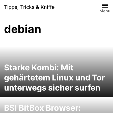
Skip
Tipps, Tricks & Kniffe
to
Menu
content
debian
Starke Kombi: Mit
gehärtetem Linux und Tor
unterwegs sicher surfen
BSI BitBox Browser: