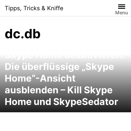
Skip
Tipps, Tricks & Kniffe
to
Menu
content
dc.db
Skype Home deaktivieren:
Die überflüssige „Skype
Home“-Ansicht
ausblenden – Kill Skype
Home und SkypeSedator