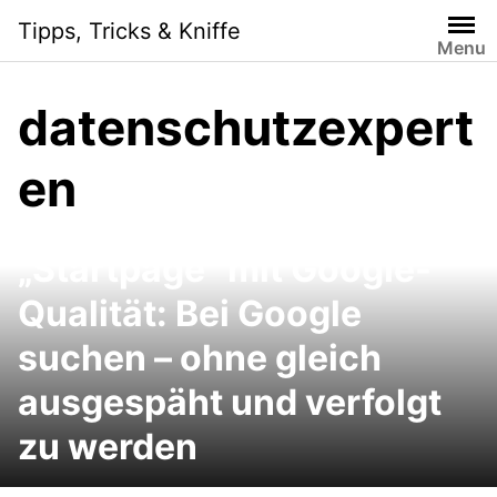
Skip
Tipps, Tricks & Kniffe
to
Menu
content
datenschutzexpert
en
Google-Alternative
„Startpage“ mit Google-
Qualität: Bei Google
suchen – ohne gleich
ausgespäht und verfolgt
zu werden