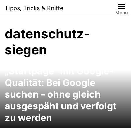
Skip
Tipps, Tricks & Kniffe
to
Menu
content
datenschutz-
siegen
Google-Alternative
„Startpage“ mit Google-
Qualität: Bei Google
suchen – ohne gleich
ausgespäht und verfolgt
zu werden