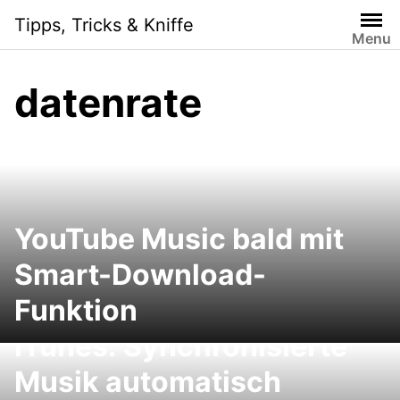
Skip
Tipps, Tricks & Kniffe
to
Menu
content
datenrate
YouTube Music bald mit
Smart-Download-
Funktion
iTunes: Synchronisierte
Musik automatisch