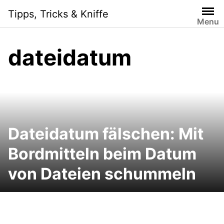
Skip
Tipps, Tricks & Kniffe
to
Menu
content
dateidatum
Dateidatum fälschen: Mit
Bordmitteln beim Datum
von Dateien schummeln