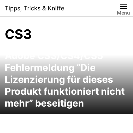
Skip
Tipps, Tricks & Kniffe
to
Menu
content
CS3
Adobe CS3/CS4/CS5
Fehlermeldung “Die
Lizenzierung für dieses
Produkt funktioniert nicht
mehr” beseitigen