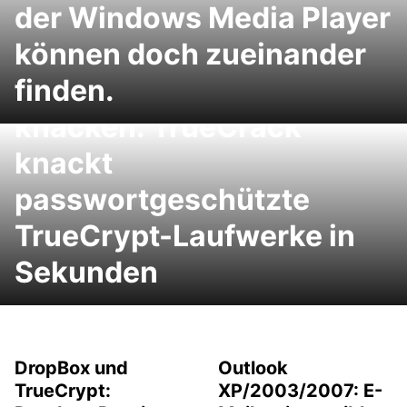
der Windows Media Player
können doch zueinander
finden.
TrueCrypt-Container
knacken: TrueCrack
knackt
passwortgeschützte
TrueCrypt-Laufwerke in
Sekunden
DropBox und
Outlook
TrueCrypt:
XP/2003/2007: E-