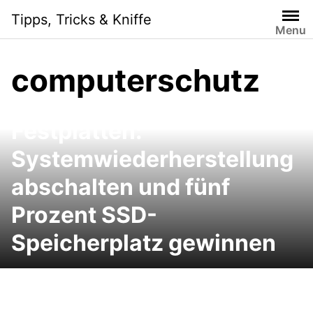
Skip
Tipps, Tricks & Kniffe
to
Menu
content
computerschutz
Windows und SSD-
Festplatten:
Systemwiederherstellung
abschalten und fünf
Prozent SSD-
Speicherplatz gewinnen