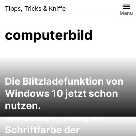
Skip
Tipps, Tricks & Kniffe
to
Menu
content
computerbild
Die Blitzladefunktion von
Windows 10 jetzt schon
nutzen.
Windows 7, Vista, XP:
Schriftfarbe der