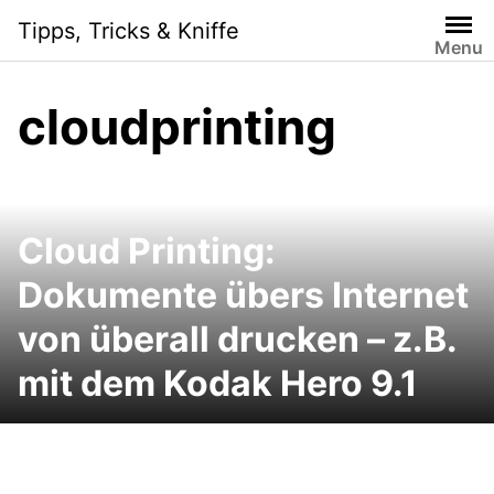
Skip
Tipps, Tricks & Kniffe
to
Menu
content
cloudprinting
Cloud Printing:
Dokumente übers Internet
von überall drucken – z.B.
mit dem Kodak Hero 9.1