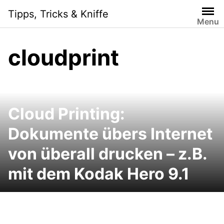
Skip
Tipps, Tricks & Kniffe
to
Menu
content
cloudprint
Cloud Printing:
Dokumente übers Internet
von überall drucken – z.B.
mit dem Kodak Hero 9.1