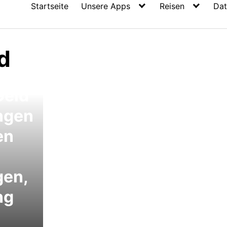
Startseite
Unsere Apps
Reisen
Dat
d
tun
Geld
ngen
en
gen,
ng