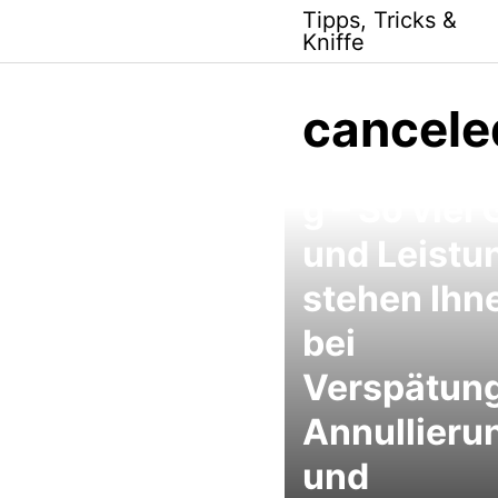
Skip
Tipps, Tricks &
to
Kniffe
content
cancele
Flugverspä
g – So viel 
und Leistu
stehen Ihn
bei
Verspätun
Annullieru
und