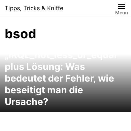
Skip
Tipps, Tricks & Kniffe
to
Menu
content
bsod
Fehlermeldung
„IRQL_not_less_or_equal“
plus Lösung: Was
bedeutet der Fehler, wie
beseitigt man die
Ursache?