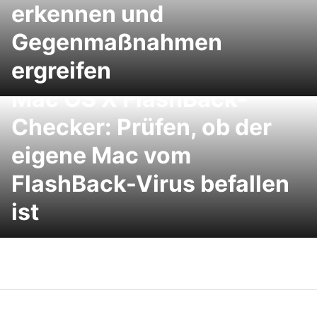
erkennen und
Gegenmaßnahmen
ergreifen
Mac OS X FlashBack-
Checker: Prüfen, ob der
eigene Mac vom
FlashBack-Virus befallen
ist