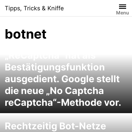
Skip
Tipps, Tricks & Kniffe
to
Menu
content
botnet
„ReCaptcha“ hat als
Bestätigungsfunktion
ausgedient. Google stellt
die neue „No Captcha
reCaptcha“-Methode vor.
Rechtzeitig Bot-Netze