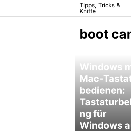
Skip
Tipps, Tricks &
to
Kniffe
content
boot c
Windows m
Mac-Tasta
bedienen:
Tastaturbe
ng für
Windows a