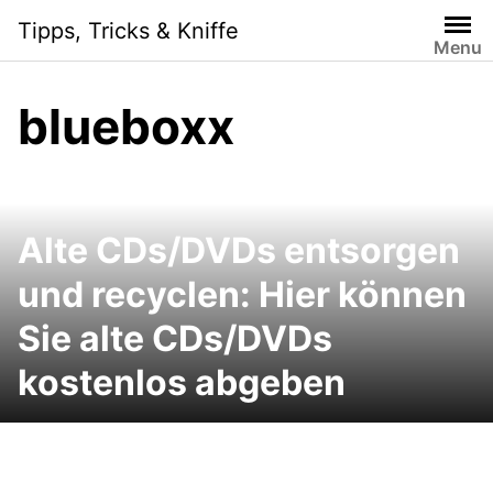
Skip
Tipps, Tricks & Kniffe
to
Menu
content
blueboxx
Alte CDs/DVDs entsorgen
und recyclen: Hier können
Sie alte CDs/DVDs
kostenlos abgeben