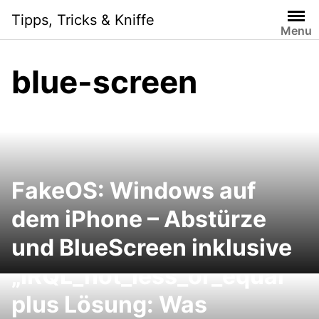
Skip
Tipps, Tricks & Kniffe
to
Menu
content
blue-screen
FakeOS: Windows auf
dem iPhone – Abstürze
und BlueScreen inklusive
Fehlermeldung
„IRQL_not_less_or_equal“
plus Lösung: Was