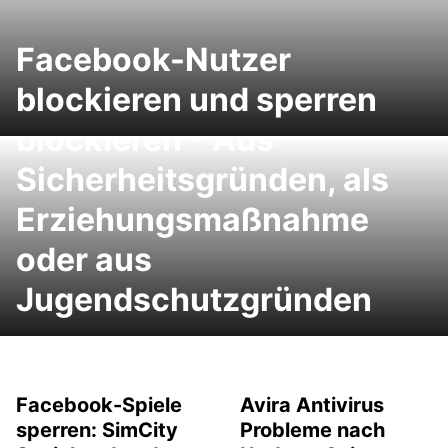
Facebook-Nutzer
blockieren und sperren
Aufruf von Webadressen
blockieren – Aus
Sicherheitsgründen, als
Erziehungsmaßnahme
oder aus
Jugendschutzgründen
Facebook-Spiele
Avira Antivirus
sperren: SimCity
Probleme nach