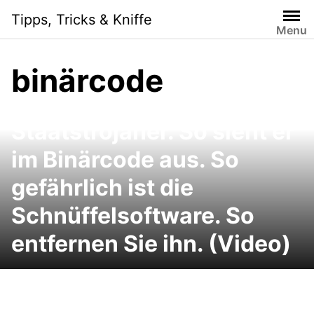
Skip
Tipps, Tricks & Kniffe
to
Menu
content
binärcode
Bundestrojaner geknackt:
Das kann der
Staatstrojaner. So sieht er
im Binärcode aus. So
gefährlich ist die
Schnüffelsoftware. So
entfernen Sie ihn. (Video)