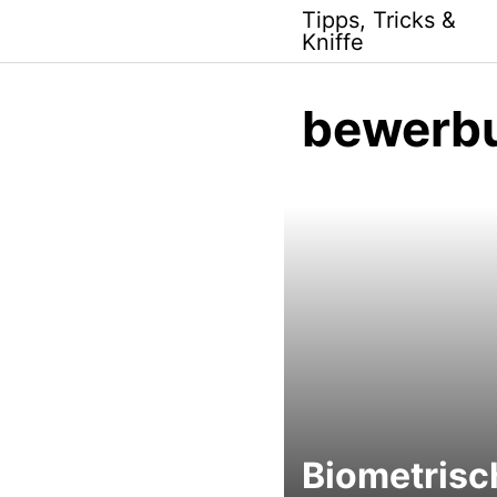
Skip
Tipps, Tricks &
to
Kniffe
content
bewerb
Biometrisc