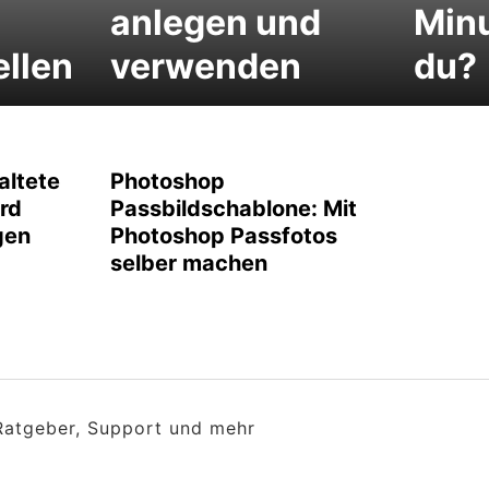
anlegen und
Minu
ellen
verwenden
du?
altete
Photoshop
rd
Passbildschablone: Mit
gen
Photoshop Passfotos
selber machen
 Ratgeber, Support und mehr