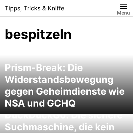
Skip
Tipps, Tricks & Kniffe
to
Menu
content
bespitzeln
Prism-Break: Die
Widerstandsbewegung
gegen Geheimdienste wie
NSA und GCHQ
DuckDuckGo: Die sichere
Suchmaschine, die kein