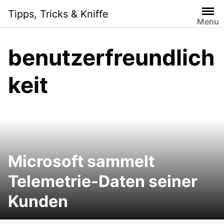
Skip
Tipps, Tricks & Kniffe
to
Menu
content
benutzerfreundlich
keit
Microsoft sammelt
Telemetrie-Daten seiner
Kunden