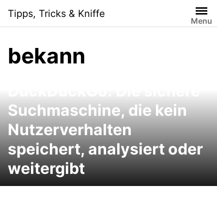
Skip
Tipps, Tricks & Kniffe
to
Menu
content
bekann
DuckDuckGo: Die sichere
Suchmaschine, die kein
Nutzerverhalten
speichert, analysiert oder
weitergibt