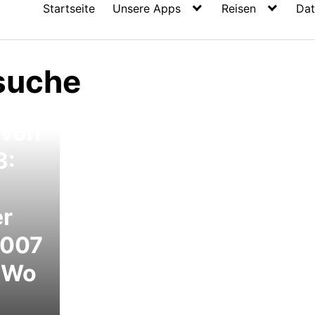
Startseite
Unsere Apps
Reisen
Dat
suche
 von
3:
r
2007
 Wo