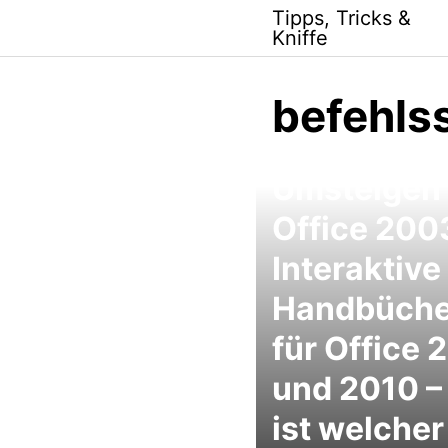
Skip
Tipps, Tricks &
to
Kniffe
content
befehls
Umsteigen
Office 200
Interaktive
Handbüche
für Office 
und 2010 –
ist welcher