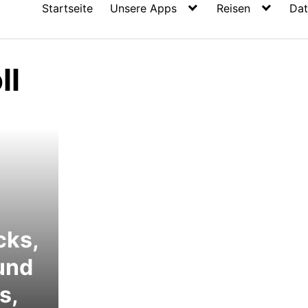
Startseite
Unsere Apps
Reisen
Dat
ll
cks,
und
s,