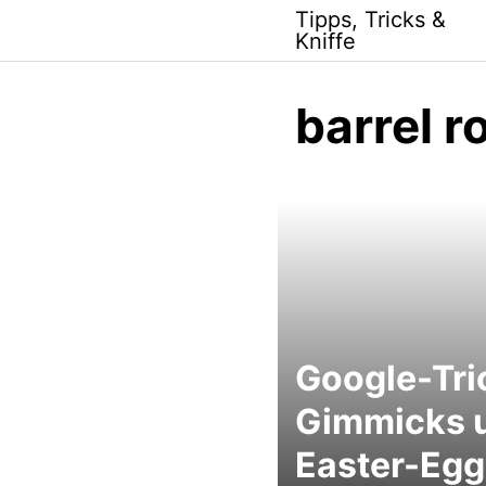
Skip
Tipps, Tricks &
to
Kniffe
content
barrel ro
Google-Tri
Gimmicks 
Easter-Egg