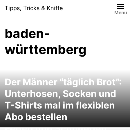
Skip
Tipps, Tricks & Kniffe
to
Menu
content
baden-
württemberg
Der Männer “täglich Brot”:
Unterhosen, Socken und
T-Shirts mal im flexiblen
Abo bestellen
Ferien und Schulferien: