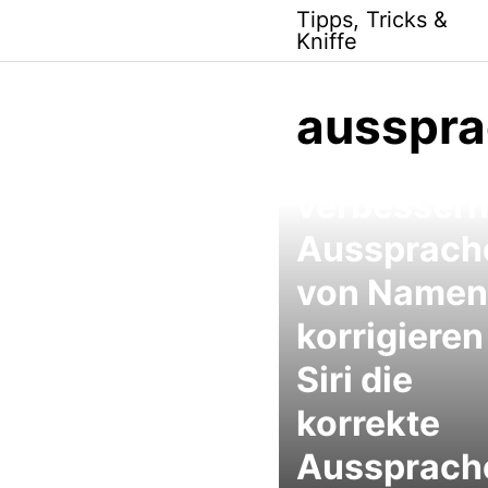
Skip
Tipps, Tricks &
to
Kniffe
content
ausspr
iPhone Siri
verbessern
Aussprach
von Namen
korrigieren
Siri die
korrekte
Aussprach