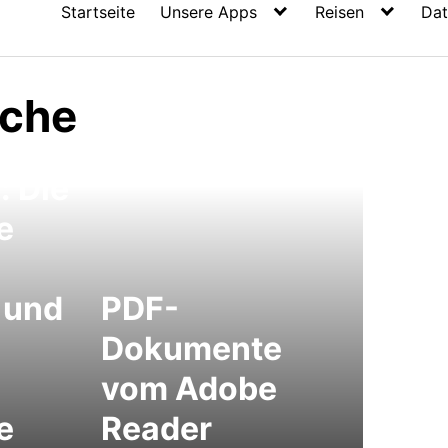
Startseite
Unsere Apps
Reisen
Dat
ache
: Die
e
 und
PDF-
Dokumente
vom Adobe
e
Reader