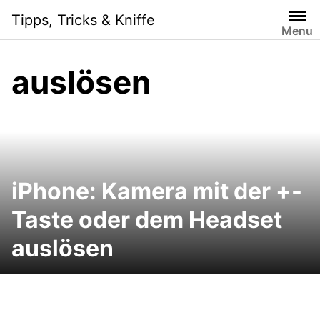
Skip
Tipps, Tricks & Kniffe
to
Menu
content
auslösen
iPhone: Kamera mit der +-
Taste oder dem Headset
auslösen