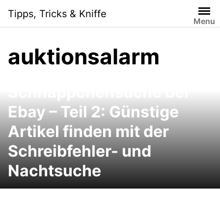
Skip
Tipps, Tricks & Kniffe
to
Menu
content
auktionsalarm
Raffinierte
Schnäppchensuche bei
Ebay – Teil 2: Günstige
Artikel finden mit der
Schreibfehler- und
Nachtsuche