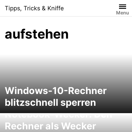
Skip
Tipps, Tricks & Kniffe
to
Menu
content
aufstehen
Windows-10-Rechner
blitzschnell sperren
Notebook-Wecker: Den
Rechner als Wecker