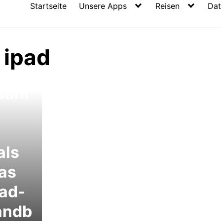
Startseite
Unsere Apps
Reisen
Dat
 ipad
sanl
als
das
Pad-
andb