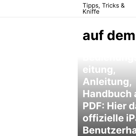
Skip
Tipps, Tricks &
to
Kniffe
content
auf dem
iPad
Bedienung
eitung,
Anleitung,
Handbuch 
PDF: Hier 
offizielle i
Benutzerh