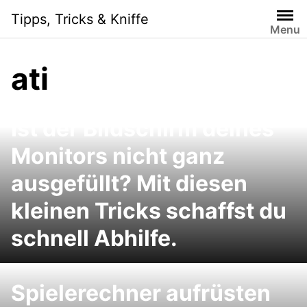
Skip
Tipps, Tricks & Kniffe
to
Menu
content
ati
Ist der Bildschirm deines
Monitors nicht ganz
ausgefüllt? Mit diesen
kleinen Tricks schaffst du
schnell Abhilfe.
Spielerechner aufrüsten