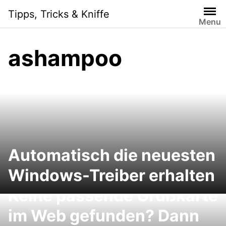
Skip
Tipps, Tricks & Kniffe
to
Menu
content
ashampoo
Automatisch die neuesten
Windows-Treiber erhalten
Keine passende Grußkarte
im Web gefunden? Dann