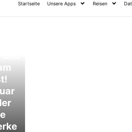
Startseite
Unsere Apps
Reisen
Dat
 und
sam
t!
ruar
der
he
erke