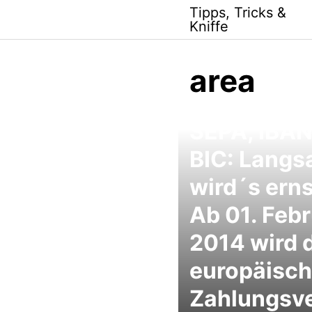
Skip
Tipps, Tricks &
to
Kniffe
content
area
SEPA, IBAN
BIC: Lang
wird´s erns
Ab 01. Feb
2014 wird 
europäisc
Zahlungsv