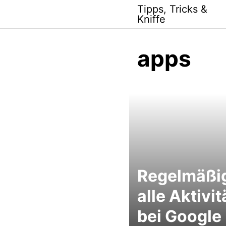
Skip
Tipps, Tricks &
to
Kniffe
content
apps
Regelmäßi
alle Aktivi
bei Google