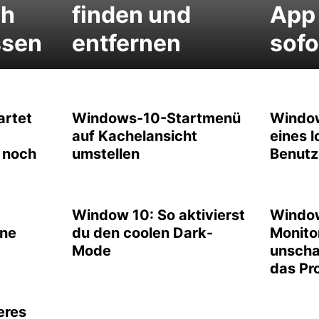
ch
finden und
App 
ssen
entfernen
sofo
artet
Windows-10-Startmenü
Window
auf Kachelansicht
eines l
 noch
umstellen
Benutz
Window 10: So aktivierst
Window
hne
du den coolen Dark-
Monitor
Mode
unschar
das Pr
eres