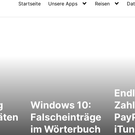
Startseite
Unsere Apps
Reisen
Dat
Endl
g
Windows 10:
Zah
täten
Falscheinträge
PayP
im Wörterbuch
iTun