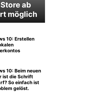
Store ab
rt möglich
s 10: Erstellen
okalen
erkontos
s 10: Beim neuen
 ist die Schrift
f? So einfach ist
oblem gelöst.